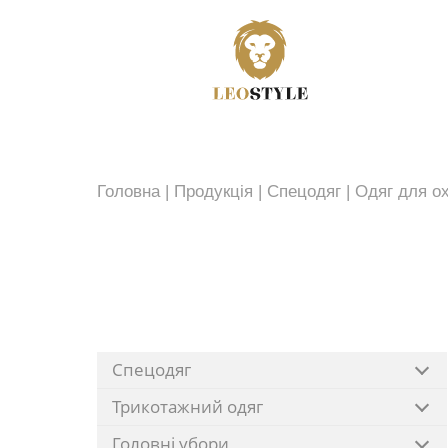
Головна
|
Продукція
|
Спецодяг
|
Одяг для ох
Спецодяг
Трикотажний одяг
Головні убори