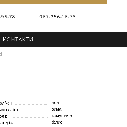
-96-78
067-256-16-73
КОНТАКТИ
рі
чол
ол/жін
зима
има / літо
камуфляж
олір
флис
атеріал