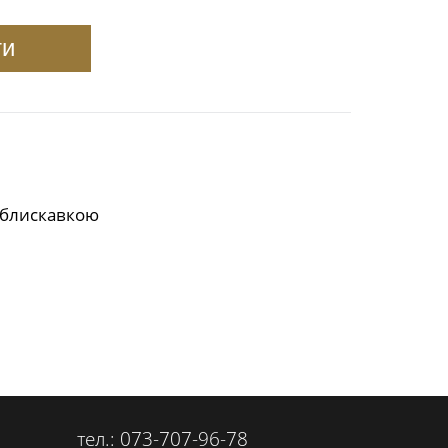
ти
-блискавкою
тел.: 073-707-96-78