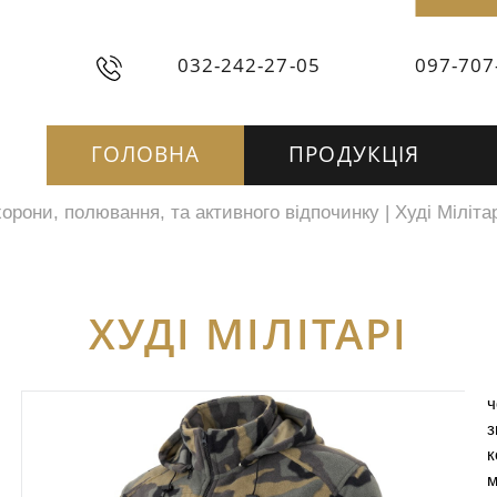
032-242-27-05
097-707
ГОЛОВНА
ПРОДУКЦІЯ
орони, полювання, та активного відпочинку
|
Худі Міліта
ХУДІ МІЛІТАРІ
ч
з
к
м