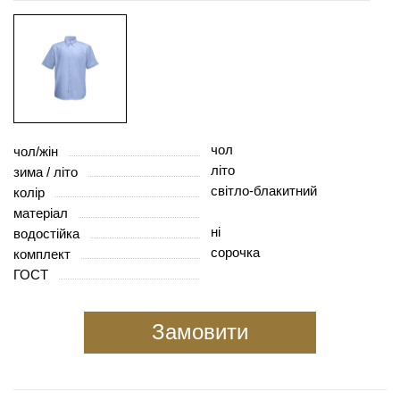
чол
чол/жін
літо
зима / літо
світло-блакитний
колір
матеріал
ні
водостійка
сорочка
комплект
ГОСТ
Замовити